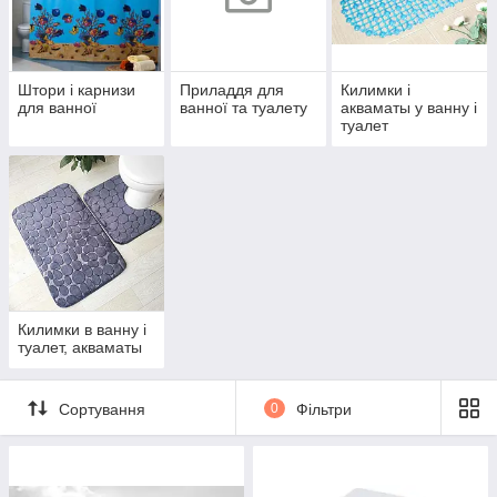
Штори і карнизи
Приладдя для
Килимки і
для ванної
ванної та туалету
акваматы у ванну і
туалет
Килимки в ванну і
туалет, акваматы
Сортування
0
Фільтри