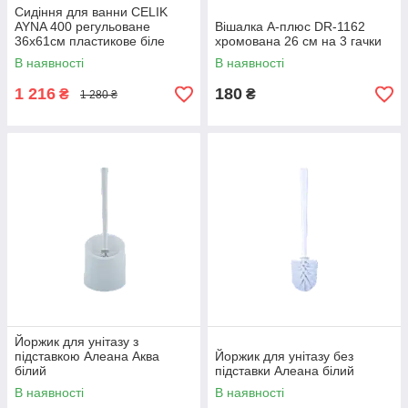
Сидіння для ванни CELIK
AYNA 400 регульоване
Вішалка А-плюс DR-1162
36х61см пластикове біле
хромована 26 см на 3 гачки
пластикове
В наявності
В наявності
1 216
180
₴
₴
1 280 ₴
Йоржик для унітазу з
підставкою Алеана Аква
Йоржик для унітазу без
білий
підставки Алеана білий
В наявності
В наявності