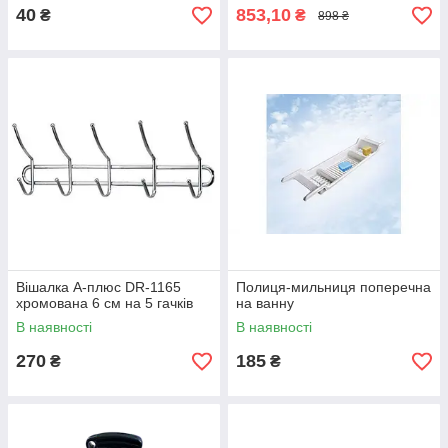
40
853,10
₴
₴
898 ₴
Вішалка А-плюс DR-1165
Полиця-мильниця поперечна
хромована 6 см на 5 гачків
на ванну
В наявності
В наявності
270
185
₴
₴