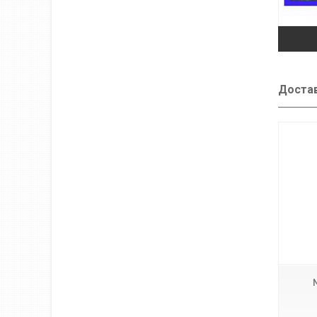
Достав
k4