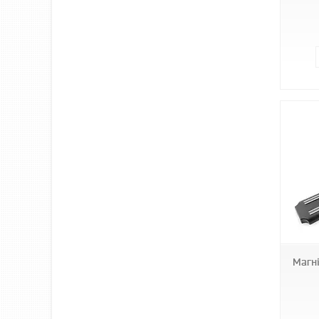
1411
Магні