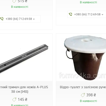
515 ₴
В наявності
В наявності
+380 (66) 712-69-58
+380 (66) 712-69-58
25714
29104
тний тримач для ножів A-PLUS
Відро-туалет з залізною ручк
38 см (1411)
398 ₴
145 ₴
В наявності
В наявності