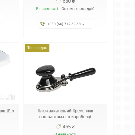
680 ₴
В наявності
Оптом і в роздріб
+380 (66) 712-69-58
Топ продаж
ою 16 л
Ключ закатковий Кременчук
напівавтомат, в коробочці
465 ₴
В наявності