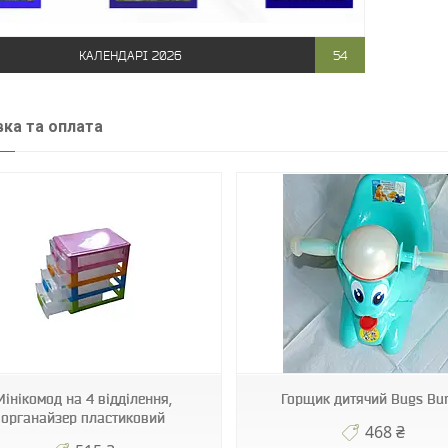
КАЛЕНДАРІ 2026
54
ка та оплата
ВВ200
0503SE
Мінікомод на 4 відділення,
Горщик дитячий Bugs Bu
органайзер пластиковий
468 ₴