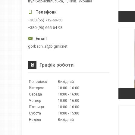
вул Бориспільська, 1, Київ, Україна
+380 (66) 712-69-58
+380 (96) 665-64-98
gorbach_s@bigmir.net
Графік роботи
Понеділок
Вихідний
Вівторок
10:00
16:00
Середа
10:00
16:00
Четвер
10:00
16:00
Пʼятниця
10:00
16:00
Субота
10:00
15:00
Неділя
Вихідний