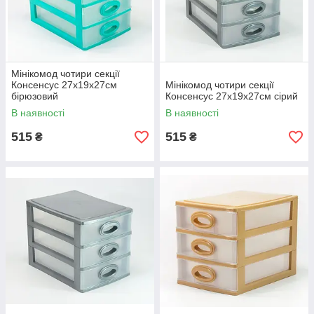
Мінікомод чотири секції
Консенсус 27х19х27см
Мінікомод чотири секції
бірюзовий
Консенсус 27х19х27см сірий
В наявності
В наявності
515
515
₴
₴