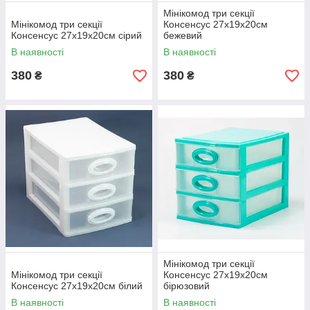
Мінікомод три секції
Мінікомод три секції
Консенсус 27х19х20см
Консенсус 27х19х20см сірий
бежевий
В наявності
В наявності
380
380
₴
₴
Мінікомод три секції
Мінікомод три секції
Консенсус 27х19х20см
Консенсус 27х19х20см білий
бірюзовий
В наявності
В наявності