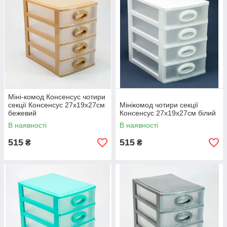
Міні-комод Консенсус чотири
секції Консенсус 27х19х27см
Мінікомод чотири секції
бежевий
Консенсус 27х19х27см білий
В наявності
В наявності
515
515
₴
₴