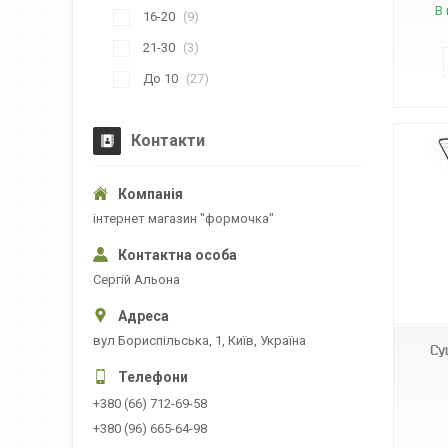
В 
16-20
9
21-30
3
До 10
27
Контакти
інтернет магазин "формочка"
Сергій Альона
0503М
вул Бориспільська, 1, Київ, Україна
Су
+380 (66) 712-69-58
+380 (96) 665-64-98