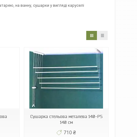
батарею, на ванну, сушарки у вигляді каруселі
гова
Сушарка стельова металева 140-P5
140 см
710 ₴