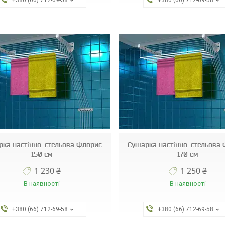
+380 (66) 712-69-58
+380 (66) 712-69-58
fl17
fl16
рка настінно-стельова Флорис
Сушарка настінно-стельова
150 см
170 см
1 230 ₴
1 250 ₴
В наявності
В наявності
+380 (66) 712-69-58
+380 (66) 712-69-58