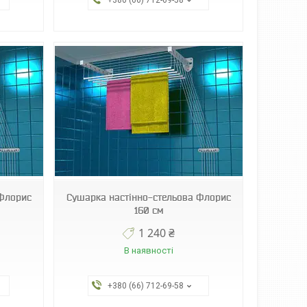
+380 (66) 712-69-58
 Флорис
Сушарка настінно-стельова Флорис
160 см
1 240 ₴
В наявності
+380 (66) 712-69-58