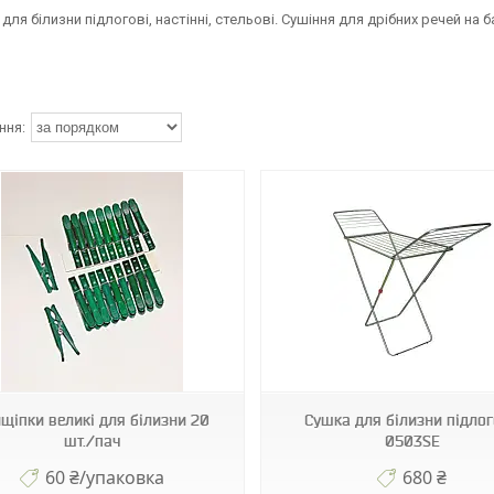
для білизни підлогові, настінні, стельові. Сушіння для дрібних речей на 
0503SE
140-P5
щіпки великі для білизни 20
Сушка для білизни підло
шт./пач
0503SE
60 ₴/упаковка
680 ₴