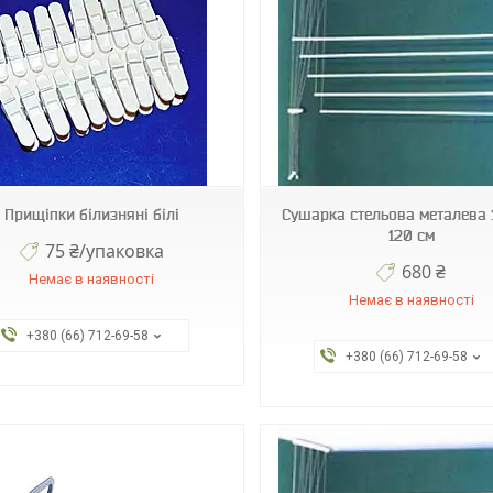
120-Р5
2001TRВ
Прищіпки білизняні білі
Сушарка стельова металева 
120 см
75 ₴/упаковка
680 ₴
Немає в наявності
Немає в наявності
+380 (66) 712-69-58
+380 (66) 712-69-58