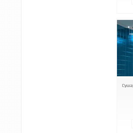
fl15
Суша