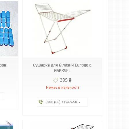
рові
Сушарка для білизни Eurogold
0503SEL
395 ₴
Немає в наявності
+380 (66) 712-69-58