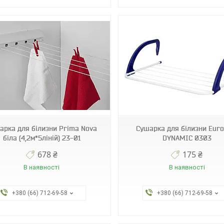
0303
0305
арка для білизни Prima Nova
Сушарка для білизни Euro
біла (4,2м*5ліній) 23-01
DYNAMIC 0303
678 ₴
175 ₴
В наявності
В наявності
+380 (66) 712-69-58
+380 (66) 712-69-58