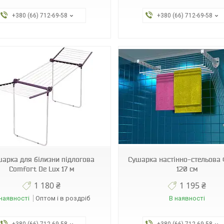
+380 (66) 712-69-58
+380 (66) 712-69-58
000008448
fl14
арка для білизни підлогова
Сушарка настінно-стельова 
Comfort De Lux 17 м
120 см
1 180 ₴
1 195 ₴
наявності
Оптом і в роздріб
В наявності