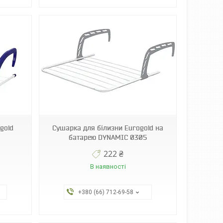
gold
Сушарка для білизни Eurogold на
батарею DYNAMIC 0305
222 ₴
В наявності
+380 (66) 712-69-58