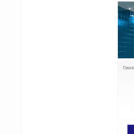
fl18
Суша