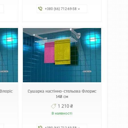
+380 (66) 712-69-58
Флоріс
Сушарка настінно-стельова Флорис
140 см
1 210 ₴
В наявності