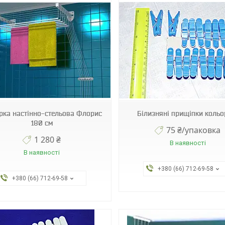
0503SEL
рка настінно-стельова Флорис
Білизняні прищіпки кольо
180 см
75 ₴/упаковка
1 280 ₴
В наявності
В наявності
+380 (66) 712-69-58
+380 (66) 712-69-58