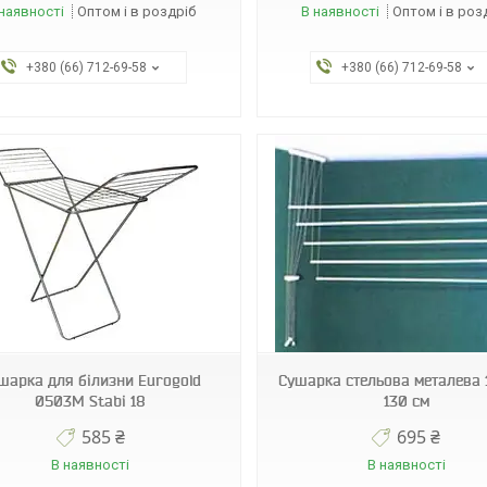
наявності
Оптом і в роздріб
В наявності
Оптом і в роз
+380 (66) 712-69-58
+380 (66) 712-69-58
130-P5
15f
шарка для білизни Eurogold
Сушарка стельова металева 
0503М Stabi 18
130 см
585 ₴
695 ₴
В наявності
В наявності