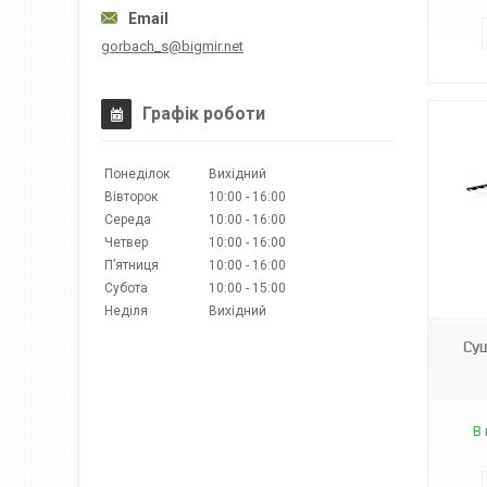
gorbach_s@bigmir.net
Графік роботи
Понеділок
Вихідний
Вівторок
10:00
16:00
Середа
10:00
16:00
Четвер
10:00
16:00
Пʼятниця
10:00
16:00
17f
Субота
10:00
15:00
Неділя
Вихідний
Суш
В 