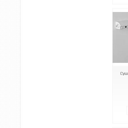
B23-01
Суш