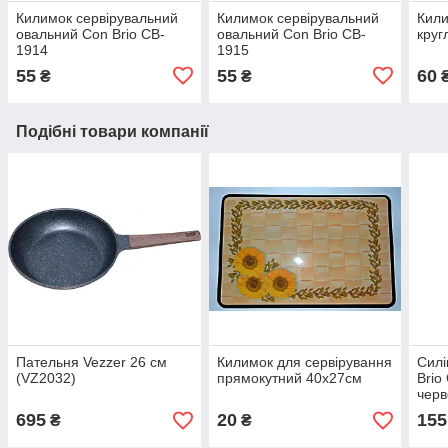
Килимок сервірувальний
Килимок сервірувальний
Кили
овальний Con Brio CB-
овальний Con Brio CB-
круг
1914
1915
55
55
60
₴
₴
Подібні товари компанії
Пательня Vezzer 26 см
Килимок для сервірування
Силі
(VZ2032)
прямокутний 40х27см
Brio
черв
695
20
155
₴
₴