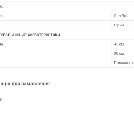
НІ
ик
Con Brio
Сірий
ТУВАЛЬНИЦЬКІ ХАРАКТЕРИСТИКИ
на
45 см
30 см
Прямокут
ація для замовлення
₴