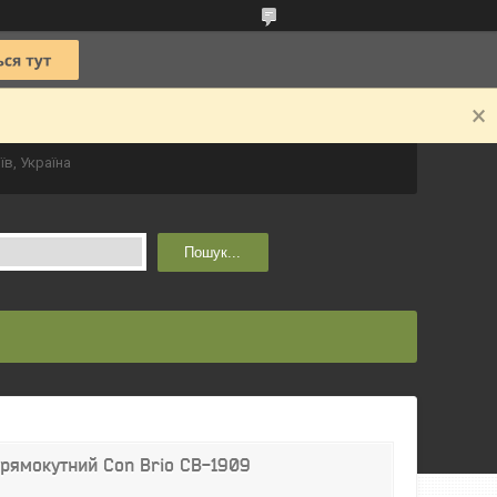
їв, Україна
Пошук...
рямокутний Con Brio CB-1909