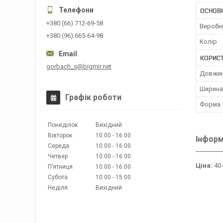
ОСНОВ
+380 (66) 712-69-58
Виробн
+380 (96) 665-64-98
Колір
КОРИС
gorbach_s@bigmir.net
Довжи
Ширина
Графік роботи
Форма
Понеділок
Вихідний
Вівторок
10:00
16:00
Інформ
Середа
10:00
16:00
Четвер
10:00
16:00
Ціна:
40 
Пʼятниця
10:00
16:00
Субота
10:00
15:00
Неділя
Вихідний