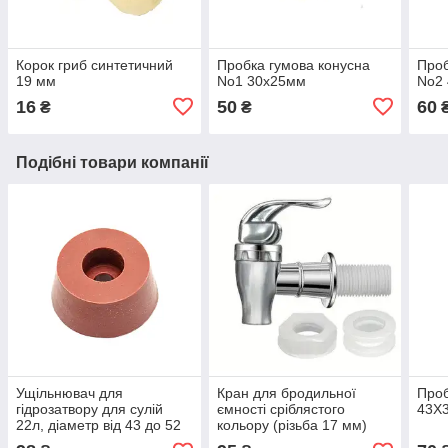
Корок гриб синтетичний
Пробка гумова конусна
Проб
19 мм
No1 30х25мм
No2
16
50
60
₴
₴
Подібні товари компанії
Ущільнювач для
Кран для бродильної
Проб
гідрозатвору для сулій
ємності сріблястого
43Х
22л, діаметр від 43 до 52
кольору (різьба 17 мм)
мм.