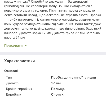
назад у пляшку? Спробуйте заглушки — багаторазові
грибоподібні. Це характерні заглушки, що складаються з
невеликого вала та головки. Після зняття корка ви можете
легко вставити назад, щоб алкоголь не втратив якості. Пробки
— гриби виготовлені із синтетичного матеріалу, завдяки чому
вони чудово захищають напій від окиснення. Вони також дуже
довговічні та легко дезінфікуються, що гідно оцінить будь-який
винороб. Діаметр корка 17 мм Діаметр гриба 27 мм Загальна
висота 34 мм
Приховати
Характеристики
Основні
Тип
Пробка для винної пляшки
Діаметр
17 мм
Країна виробник
Польща
Виробник
Chomik