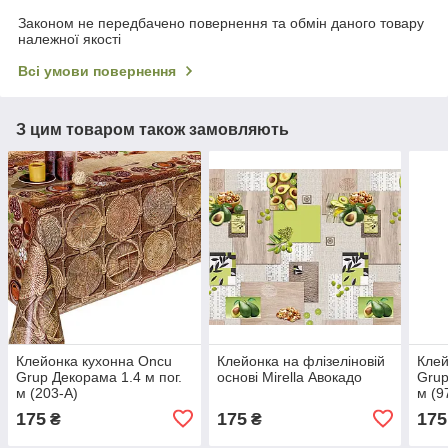
Законом не передбачено повернення та обмін даного товару
належної якості
Всі умови повернення
З цим товаром також замовляють
Клейонка кухонна Oncu
Клейонка на флізеліновій
Клей
Grup Декорама 1.4 м пог.
основі Mirella Авокадо
Grup
м (203-А)
м (9
175
175
175
₴
₴