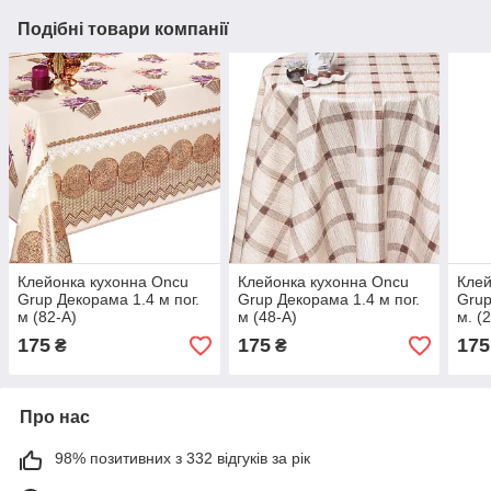
Подібні товари компанії
Клейонка кухонна Oncu
Клейонка кухонна Oncu
Клей
Grup Декорама 1.4 м пог.
Grup Декорама 1.4 м пог.
Grup
м (82-А)
м (48-А)
м. (
175
175
175
₴
₴
Про нас
98% позитивних з 332 відгуків за рік