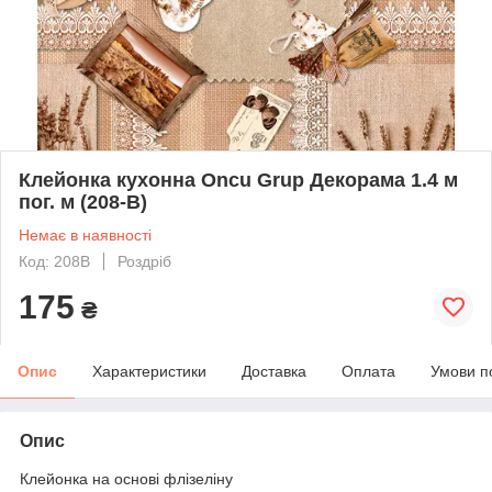
Клейонка кухонна Oncu Grup Декорама 1.4 м
пог. м (208-В)
Немає в наявності
Код: 208B
Роздріб
175
₴
Опис
Характеристики
Доставка
Оплата
Умови п
Опис
Клейонка на основі флізеліну