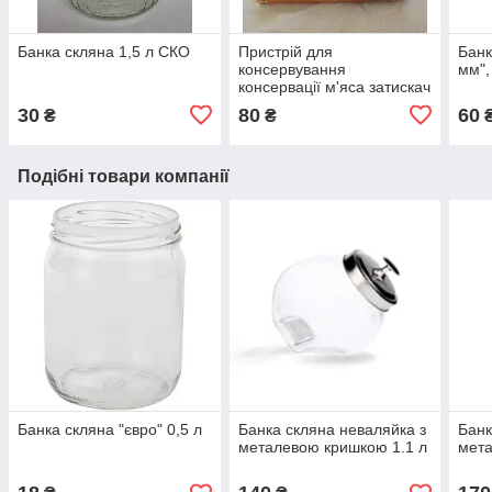
Банка скляна 1,5 л СКО
Пристрій для
Банк
консервування
мм",
консервації м'яса затискач
для банок ПААЗ Полтава
30
80
60
₴
₴
Подібні товари компанії
Банка скляна "євро" 0,5 л
Банка скляна неваляйка з
Банк
металевою кришкою 1.1 л
мета