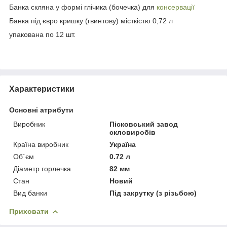
Банка скляна у формі глічика (бочечка) для
консервації
Банка під євро кришку (гвинтову) місткістю 0,72 л
упакована по 12 шт.
Характеристики
Основні атрибути
Виробник
Пісковський завод
скловиробів
Країна виробник
Україна
Об`єм
0.72 л
Діаметр горлечка
82 мм
Стан
Новий
Вид банки
Під закрутку (з різьбою)
Приховати