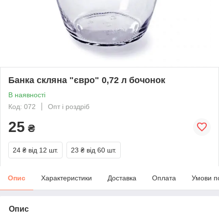
Банка скляна "євро" 0,72 л бочонок
В наявності
Код: 072
Опт і роздріб
25
₴
24 ₴
від 12 шт.
23 ₴
від 60 шт.
Опис
Характеристики
Доставка
Оплата
Умови п
Опис