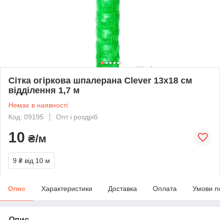
Сітка огіркова шпалерана Clever 13x18 см
відділення 1,7 м
Немає в наявності
Код: 09195
Опт і роздріб
10
₴/м
9 ₴
від 10 м
Опис
Характеристики
Доставка
Оплата
Умови п
Опис