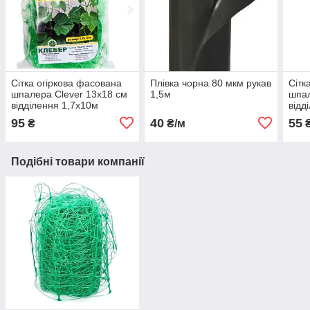
Сітка огіркова фасована
Плівка чорна 80 мкм рукав
Сітк
шпалера Clever 13x18 см
1,5м
шпал
відділення 1,7х10м
відд
95
40
55
₴
₴/м
Подібні товари компанії