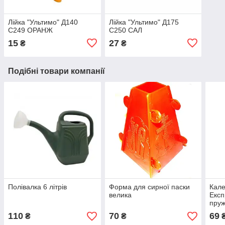
Лійка "Ультимо" Д140
Лійка "Ультимо" Д175
С249 ОРАНЖ
С250 САЛ
15
27
₴
₴
Подібні товари компанії
Полівалка 6 літрів
Форма для сирної паски
Кале
велика
Експ
пруж
кале
110
70
69
₴
₴
2026