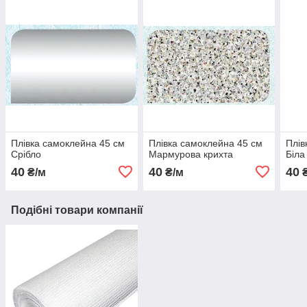
Плівка самоклейна 45 см
Плівка самоклейна 45 см
Плів
Срібло
Мармурова крихта
Біла
40
40
40
₴/м
₴/м
₴
Подібні товари компанії