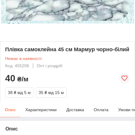
Плівка самоклейна 45 см Мармур чорно-білий
Немає в наявності
Код: 455206
Опт і роздріб
40
₴/м
38 ₴
від 5 м
35 ₴
від 15 м
Опис
Характеристики
Доставка
Оплата
Умови п
Опис