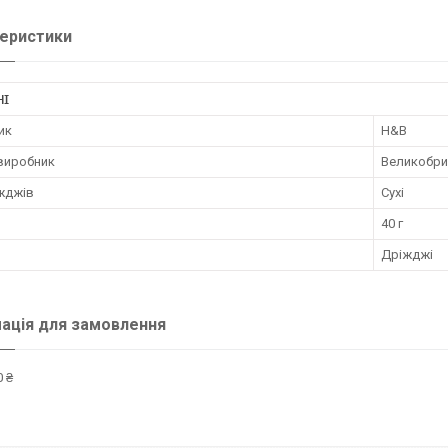
еристики
НІ
ик
H&B
 виробник
Великобри
іжджів
Сухі
40 г
Дріжджі
ація для замовлення
 ₴