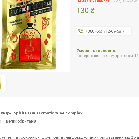
Немає в наявності
Код:
ДВ-SAW
130 ₴
+380 (66) 712-69-58
повернення товару протягом 14
іжджі Spirit Ferm aromatic wine complex
к – Великобританія
c wine
– високоякісні фруктові, винні дріжджі, для приготування від 25