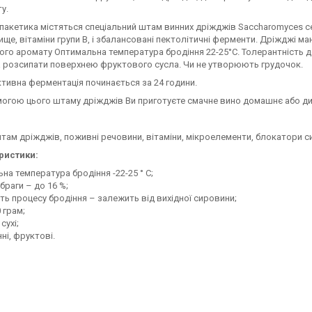
у.
 пакетика містяться спеціальний штам винних дріжджів Saccharomyces ce
ще, вітаміни групи В, і збалансовані пектолітичні ферменти. Дріжджі м
го аромату Оптимальна температура бродіння 22-25°С. Толерантність до а
 розсипати поверхнею фруктового сусла. Чи не утворюють грудочок.
ктивна ферментація починається за 24 години.
огою цього штаму дріжджів Ви приготуєте смачне вино домашнє або д
там дріжджів, поживні речовини, вітаміни, мікроелементи, блокатори с
ристики:
на температура бродіння -22-25 ° C;
браги – до 16 %;
ть процесу бродіння – залежить від вихідної сировини;
 грам;
сухі;
ні, фруктові.