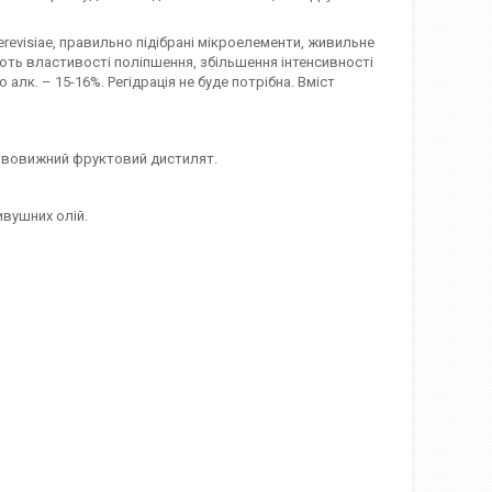
revisiae, правильно підібрані мікроелементи, живильне
ають властивості поліпшення, збільшення інтенсивності
лк. – 15-16%. Регідрація не буде потрібна. Вміст
ивовижний фруктовий дистилят.
ивушних олій.