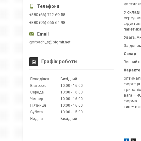
дистилят
У складі
+380 (66) 712-69-58
середови
+380 (96) 665-64-98
фруктово
пакетика
Увага! А
gorbach_s@bigmir.net
За допом
Склад:
Графік роботи
Винний ш
Характе
оптималь
Понеділок
Вихідний
фортеця 
Вівторок
10:00
16:00
триваліс
Середа
10:00
16:00
вага – 40
Четвер
10:00
16:00
форма – 
Пʼятниця
10:00
16:00
тип – вин
Субота
10:00
15:00
Неділя
Вихідний