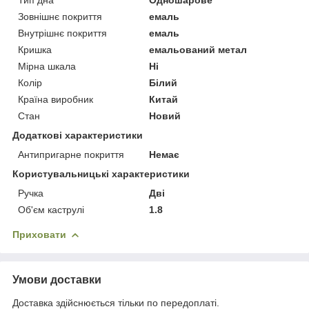
Зовнішнє покриття
емаль
Внутрішнє покриття
емаль
Кришка
емальований метал
Мірна шкала
Ні
Колір
Білий
Країна виробник
Китай
Стан
Новий
Додаткові характеристики
Антипригарне покриття
Немає
Користувальницькі характеристики
Ручка
Дві
Об'єм каструлі
1.8
Приховати
Умови доставки
Доставка здійснюється тільки по передоплаті.