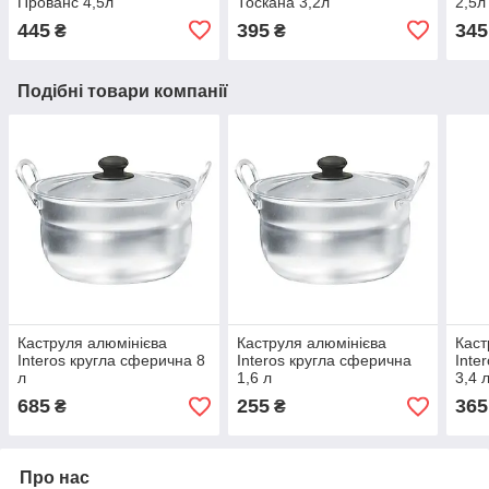
Прованс 4,5л
Тоскана 3,2л
2,5л
445
395
345
₴
₴
Подібні товари компанії
Каструля алюмінієва
Каструля алюмінієва
Каст
Interos кругла сферична 8
Interos кругла сферична
Inte
л
1,6 л
3,4 
685
255
365
₴
₴
Про нас