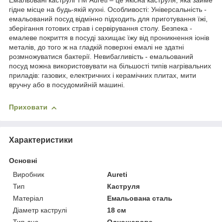
гідне місце на будь-якій кухні. Особливості: Універсальність -
емальований посуд відмінно підходить для приготування їжі,
зберігання готових страв і сервірування столу. Безпека -
емалеве покриття в посуді захищає їжу від проникнення іонів
металів, до того ж на гладкій поверхні емалі не здатні
розмножуватися бактерії. Невибагливість - емальований
посуд можна використовувати на більшості типів нагрівальних
приладів: газових, електричних і керамічних плитах, мити
вручну або в посудомийній машині.
Приховати
Характеристики
Основні
Виробник
Aureti
Тип
Каструля
Матеріал
Емальована сталь
Діаметр каструлі
18 см
Тип дна
Одношарове