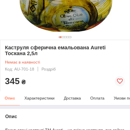
Каструля сферична емальована Aureti
Тоскана 2,5л
Немає в наявності
Код: AU-701-18
Роздріб
345
₴
Опис
Характеристики
Доставка
Оплата
Умови п
Опис
Емальовані каструлі ТМ Aureti – це якісна каструля, яка займе