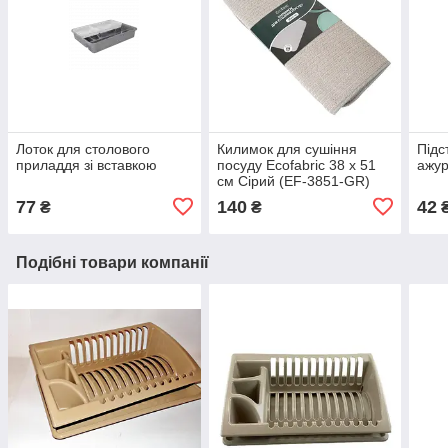
Лоток для столового
Килимок для сушіння
Підс
приладдя зі вставкою
посуду Ecofabric 38 х 51
ажур
см Сірий (EF-3851-GR)
77
140
42
₴
₴
Подібні товари компанії