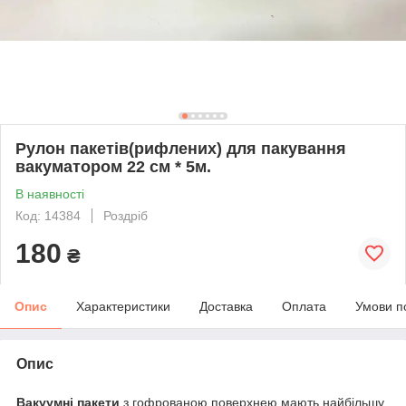
Рулон пакетів(рифлених) для пакування
вакуматором 22 см * 5м.
В наявності
Код: 14384
Роздріб
180
₴
Опис
Характеристики
Доставка
Оплата
Умови п
Опис
Вакуумні пакети
з гофрованою поверхнею мають найбільшу