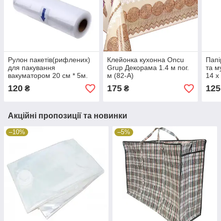
Рулон пакетів(рифлених)
Клейонка кухонна Oncu
Папі
для пакування
Grup Декорама 1.4 м пог.
та м
вакуматором 20 см * 5м.
м (82-А)
14 х
120
175
125
₴
₴
Акційні пропозиції та новинки
–10%
–5%