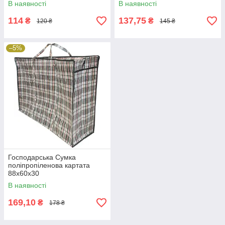
В наявності
В наявності
114
137,75
₴
₴
120 ₴
145 ₴
–5%
Господарська Сумка
поліпропіленова картата
88х60х30
В наявності
169,10
₴
178 ₴