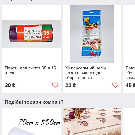
Пакети для сміття 35 л 15
Універсальний набір
Паке
штук
пакетів-зиперів для
збер
зберігання та
замо
заморожування, 1 л + 3 л,
3 л, 
30
22
45
₴
₴
10 шт.
Подібні товари компанії