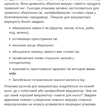
щільність. Вони дозволять зберігати вакуум і свіжість продукту
тривалий час. Сьогодні упаковка активно застосовується для
тривалого зберігання їжі, напівфабрикатів і готових страв у
безповітряному середовищі. Пакунки для вакууматора
вирішують безліч завдань:
збереження свіжості їжі (фруктів, овочів, м’яса, риби,
ягід, зелень);
оптимізація приготування їжі;
економія місця зберігання;
збільшення терміну свіжості вже готової їжі;
профілактика появи сторонніх запахів у
холодильнику;
можливість приготування здорової їжі методом
sous-
vide
;
Запобігання потрапляння значної вологи в їжу.
Упаковка рулонів для вакууматора знадобиться на кожній
кухні, де є побутовий або професійний вакууматор. Чим же
ще такий хороший вакууматор і пакети для нього? Завдяки
відкачкам повітря і утворенню повного вакууму сторонні
мікроорганізми не можуть розвиватися всередині упаковки.