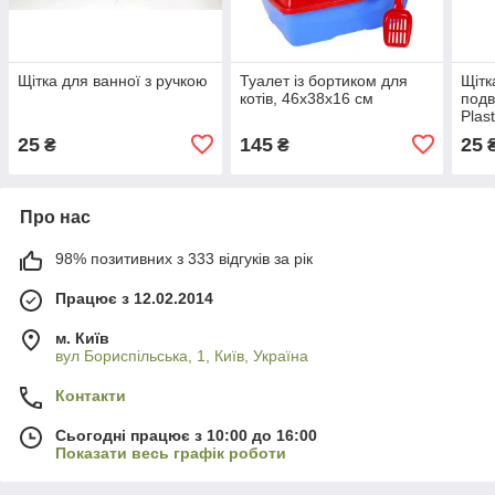
Щітка для ванної з ручкою
Туалет із бортиком для
Щітк
котів, 46х38х16 см
под
Plast
25
145
25
₴
₴
Про нас
98% позитивних з 333 відгуків за рік
Працює з 12.02.2014
м. Київ
вул Бориспільська, 1, Київ, Україна
Контакти
Сьогодні працює з 10:00 до 16:00
Показати весь графік роботи