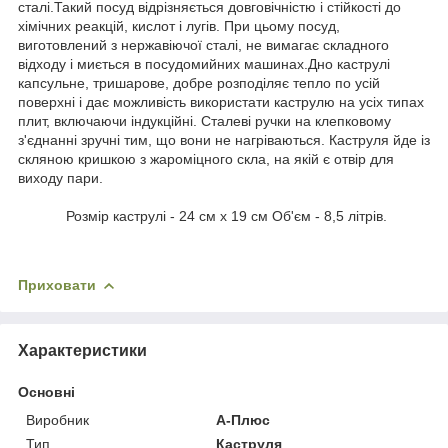
сталі.Такий посуд відрізняється довговічністю і стійкості до
хімічних реакцій, кислот і лугів. При цьому посуд,
виготовлений з нержавіючої сталі, не вимагає складного
відходу і миється в посудомийних машинах.Дно каструлі
капсульне, тришарове, добре розподіляє тепло по усій
поверхні і дає можливість використати каструлю на усіх типах
плит, включаючи індукційні. Сталеві ручки на клепковому
з'єднанні зручні тим, що вони не нагріваються. Каструля йде із
скляною кришкою з жароміцного скла, на якій є отвір для
виходу пари.
Розмір каструлі - 24 см х 19 см Об'єм - 8,5 літрів.
Приховати
Характеристики
Основні
Виробник
А-Плюс
Тип
Каструля