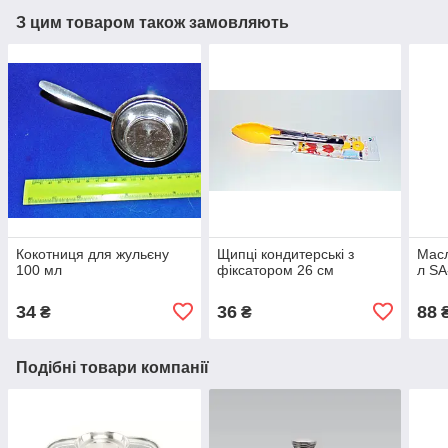
З цим товаром також замовляють
Кокотниця для жульєну
Щипці кондитерські з
Масл
100 мл
фіксатором 26 см
л SA
34
36
88
₴
₴
Подібні товари компанії