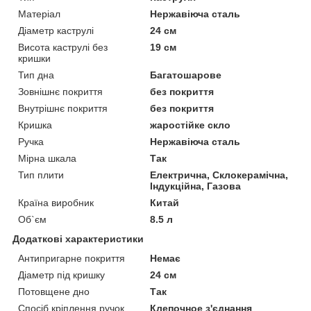
Матеріал
Нержавіюча сталь
Діаметр каструлі
24 см
Висота каструлі без
19 см
кришки
Тип дна
Багатошарове
Зовнішнє покриття
без покриття
Внутрішнє покриття
без покриття
Кришка
жаростійке скло
Ручка
Нержавіюча сталь
Мірна шкала
Так
Тип плити
Електрична, Склокерамічна,
Індукційна, Газова
Країна виробник
Китай
Об`єм
8.5 л
Додаткові характеристики
Антипригарне покриття
Немає
Діаметр під кришку
24 см
Потовщене дно
Так
Спосіб кріплення ручок
Клепочное з'єднання