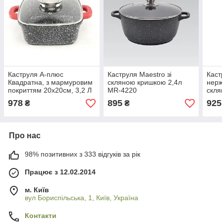
Каструля А-плюс
Каструля Maestro зі
Каст
Квадратна, з мармуровим
скляною кришкою 2,4л
нерж
покриттям 20х20см, 3,2 Л
MR-4220
скля
(1472)
978
895
925
₴
₴
Про нас
98% позитивних з 333 відгуків за рік
Працює з 12.02.2014
м. Київ
вул Бориспільська, 1, Київ, Україна
Контакти