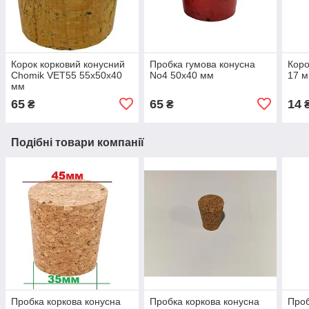
Корок корковий конусний
Пробка гумова конусна
Коро
Chomik VET55 55х50х40
No4 50х40 мм
17 
мм
65
65
14
₴
₴
Подібні товари компанії
Пробка коркова конусна
Пробка коркова конусна
Проб