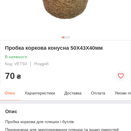
Пробка коркова конусна 50Х43Х40мм
В наявності
Код: VET50
Роздріб
70
₴
Опис
Характеристики
Доставка
Оплата
Умови п
Опис
Пробка коркова для пляшок і бутлів
Призначена для закупорювання пляшок та інших ємкостей