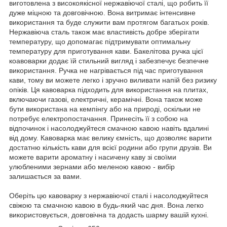
виготовлена з високоякісної нержавіючої сталі, що робить її
дуже міцною та довговічною. Вона витримає інтенсивне
використання та буде служити вам протягом багатьох років.
Нержавіюча сталь також має властивість добре зберігати
температуру, що допомагає підтримувати оптимальну
температуру для приготування кави. Бакелітова ручка цієї
коавоварки додає їй стильний вигляд і забезпечує безпечне
використання. Ручка не нагрівається під час приготування
кави, тому ви можете легко і зручно виливати напій без ризику
опіків. Ця кавоварка підходить для використання на плитах,
включаючи газові, електричні, керамічні. Вона також може
бути використана на кемпінгу або на природі, оскільки не
потребує електропостачання. Принесіть її з собою на
відпочинок і насолоджуйтеся смачною кавою навіть вдалині
від дому. Кавоварка має велику ємність, що дозволяє варити
достатню кількість кави для всієї родини або групи друзів. Ви
можете варити ароматну і насичену каву зі своїми
улюбленими зернами або меленою кавою - вибір
залишається за вами.
Оберіть цю кавоварку з нержавіючої сталі і насолоджуйтеся
свіжою та смачною кавою в будь-який час дня. Вона легко
використовується, довговічна та додасть шарму вашій кухні.