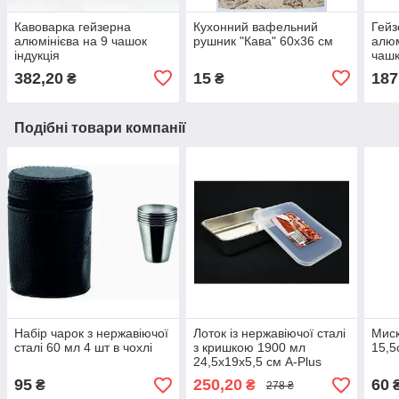
Кавоварка гейзерна
Кухонний вафельний
Гейз
алюмінієва на 9 чашок
рушник "Кава" 60х36 см
алюм
індукція
чаш
382,20
15
187
₴
₴
Подібні товари компанії
Набір чарок з нержавіючої
Лоток із нержавіючої сталі
Миск
сталі 60 мл 4 шт в чохлі
з кришкою 1900 мл
15,5
24,5х19х5,5 см A-Plus
2212
95
250,20
60
₴
₴
278 ₴