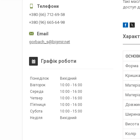
Такі мас
доступ д
+380 (66) 712-69-58
+380 (96) 665-64-98
Характ
gorbach_s@bigmir.net
ОСНОВ
Графік роботи
Форма
Кришк
Понеділок
Вихідний
Вівторок
10:00
16:00
Матері
Середа
10:00
16:00
Матері
Четвер
10:00
16:00
Довжи
Пʼятниця
10:00
16:00
Субота
10:00
15:00
Ширина
Неділя
Вихідний
Висота
Колір