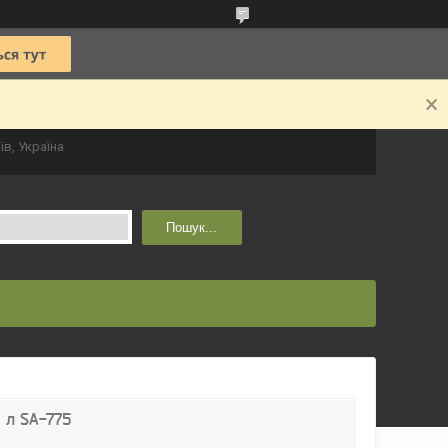
їв, Україна
Пошук...
9 л SA-775