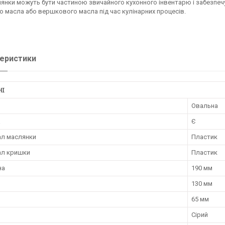
лянки можуть бути частиною звичайного кухонного інвентарю і забезпечу
о масла або вершкового масла під час кулінарних процесів.
еристики
НІ
Овальна
а
Є
ал маслянки
Пластик
ал кришки
Пластик
на
190 мм
130 мм
65 мм
Сірий