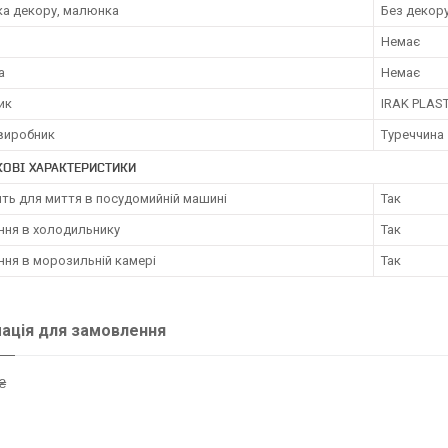
ка декору, малюнка
Без декор
Немає
а
Немає
ик
IRAK PLAST
 виробник
Туреччина
ОВІ ХАРАКТЕРИСТИКИ
ть для миття в посудомийній машині
Так
ння в холодильнику
Так
ння в морозильній камері
Так
ація для замовлення
₴