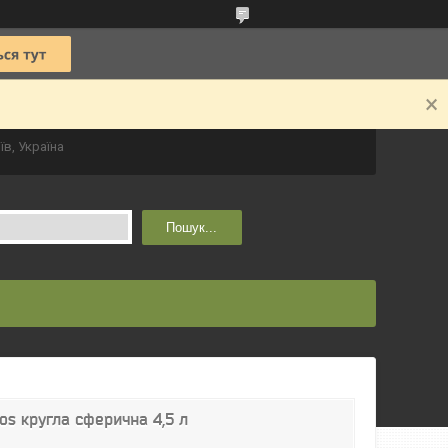
їв, Україна
Пошук...
os кругла сферична 4,5 л