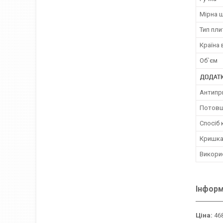
Мірна 
Тип пли
Країна
Об`єм
ДОДАТК
Антипр
Потовщ
Спосіб 
Кришка
Викорис
Інформ
Ціна:
468