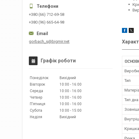
Кри
Вир
+380 (66) 712-69-58
+380 (96) 665-64-98
Характ
gorbach_s@bigmir.net
Графік роботи
ОСНОВ
Виробн
Понеділок
Вихідний
Тип
Вівторок
10:00
16:00
Матері
Середа
10:00
16:00
Четвер
10:00
16:00
Тип дна
Пʼятниця
10:00
16:00
Зовніш
Субота
10:00
15:00
Неділя
Вихідний
Внутрі
Кришк
Ручка