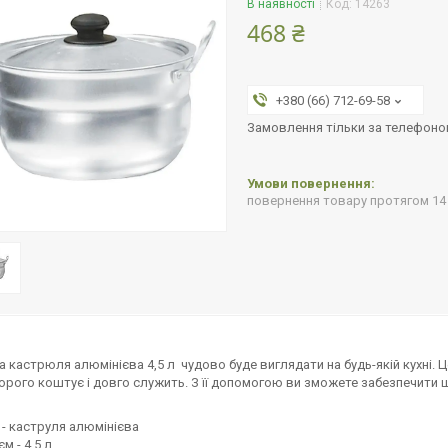
В наявності
Код:
14263
468 ₴
+380 (66) 712-69-58
Замовлення тільки за телефон
повернення товару протягом 14
 кастрюля алюмінієва 4,5 л чудово буде виглядати на будь-якій кухні. Ц
орого коштує і довго служить. З її допомогою ви зможете забезпечити 
 - каструля алюмінієва
єм - 4,5 л.