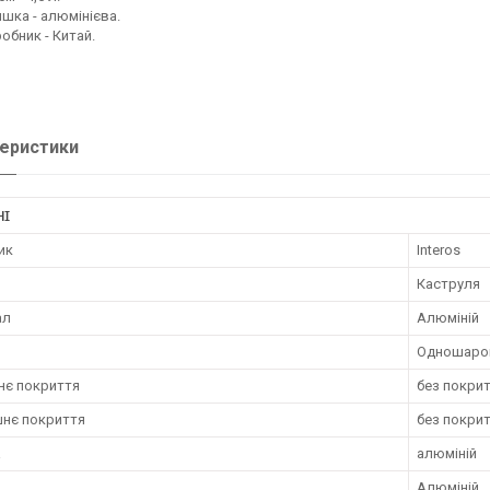
шка - алюмінієва.
обник - Китай.
еристики
НІ
ик
Interos
Каструля
ал
Алюміній
Одношаро
нє покриття
без покри
шнє покриття
без покри
а
алюміній
Алюміній