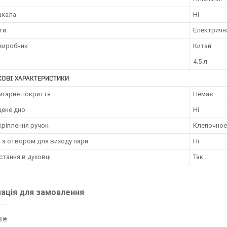
шкала
Ні
ти
Електричн
 виробник
Китай
4.5 л
ОВІ ХАРАКТЕРИСТИКИ
игарне покриття
Немає
ене дно
Ні
кріплення ручок
Клепочное
 з отвором для виходу пари
Ні
тання в духовці
Так
ація для замовлення
 ₴