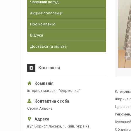
Чавунний посуд
Акційні пропозиції
Про компанію
Відгуки
Доставка та оплата
Контакти
інтернет магазин "формочка"
Клейонка
Ширина р
Ціна за 
Сергій Альона
Рекоменд
Кухонний 
вул Бориспільська, 1, Київ, Україна
Обідній с