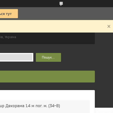
їв, Україна
Пошук...
p Декорама 1.4 м пог. м. (34-В)