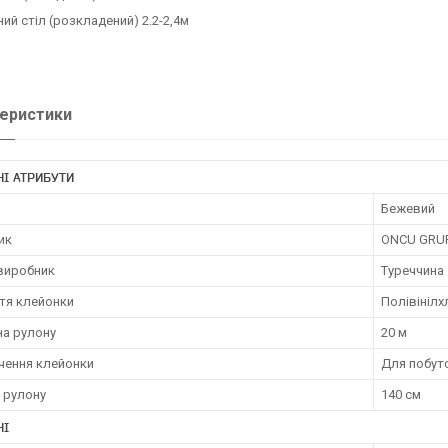
ий стіл (розкладений) 2.2-2,4м
еристики
І АТРИБУТИ
Бежевий
ик
ONCU GRU
 виробник
Туреччина
тя клейонки
Полівініл
а рулону
20 м
чення клейонки
Для побут
 рулону
140 см
НІ