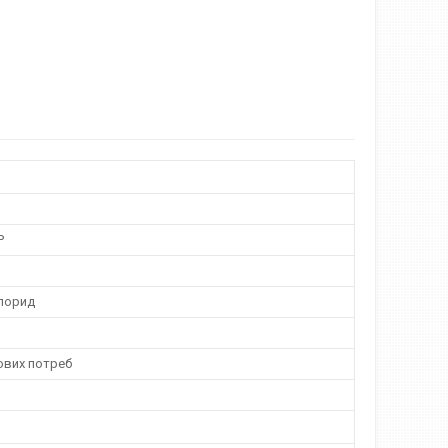
P
хлорид
ових потреб