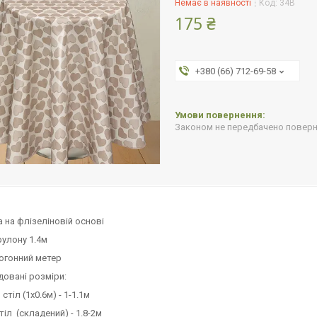
Немає в наявності
Код:
34В
175 ₴
+380 (66) 712-69-58
Законом не передбачено поверне
 на флізеліновій основі
улону 1.4м
погонний метер
овані розміри:
стіл (1х0.6м) - 1-1.1м
тіл (складений) - 1.8-2м