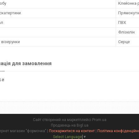
обу
Клейонка 
скатертини
Прямокут
ал
ПВХ
Флізелін
 візерунки
Серце
ація для замовлення
 ₴
Сайт створений на маркетплейсі
Prom.ua
Продавець на Bigl.ua
інтернет магазин "формочка" |
Поскаржитися на контент
|
Політика конфіденційн
Select Language
▼