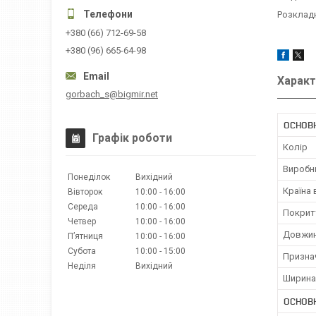
Розкладн
+380 (66) 712-69-58
+380 (96) 665-64-98
Характ
gorbach_s@bigmir.net
ОСНОВН
Графік роботи
Колір
Виробн
Понеділок
Вихідний
Країна
Вівторок
10:00
16:00
Середа
10:00
16:00
Покрит
Четвер
10:00
16:00
Довжин
Пʼятниця
10:00
16:00
Субота
10:00
15:00
Призна
Неділя
Вихідний
Ширина
ОСНОВ