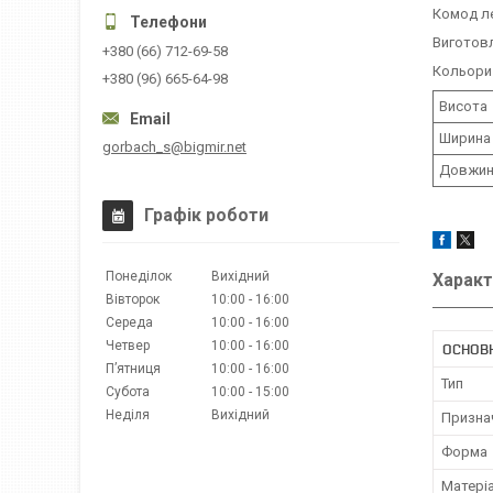
Комод ле
Виготовл
+380 (66) 712-69-58
Кольори 
+380 (96) 665-64-98
Висота
Ширина
gorbach_s@bigmir.net
Довжин
Графік роботи
Понеділок
Вихідний
Характ
Вівторок
10:00
16:00
Середа
10:00
16:00
Четвер
10:00
16:00
ОСНОВ
Пʼятниця
10:00
16:00
Тип
Субота
10:00
15:00
Неділя
Вихідний
Призна
Форма
Матері