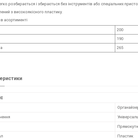
гко розбирається і збирається без інструментів або спеціальних прист
ений з високоякісного пластику.
в асортименті
200
190
а
265
еристики
НІ
Органайзе
чення
Універсал
Прямокут
ал
Пластик