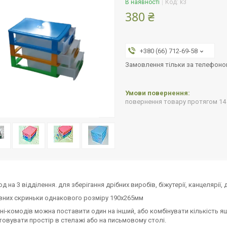
В наявності
Код:
k3
380 ₴
+380 (66) 712-69-58
Замовлення тільки за телефон
повернення товару протягом 14
д на 3 відділення. для зберігання дрібних виробів, біжутерії, канцелярії, д
вних скриньки однакового розміру 190х265мм
іні-комодів можна поставити один на інший, або комбінувати кількість 
овувати простір в стелажі або на письмовому столі.