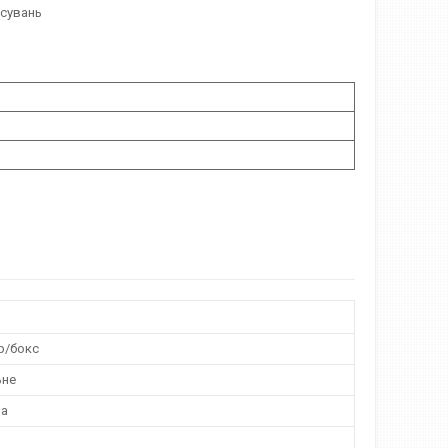
осувань
р/бокс
ьне
на