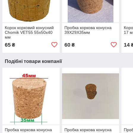
Корок корковий конусний
Пробка коркова конусна
Коро
Chomik VET55 55х50х40
39Х29Х35мм
17 
мм
65
60
14
₴
₴
Подібні товари компанії
Пробка коркова конусна
Пробка коркова конусна
Проб