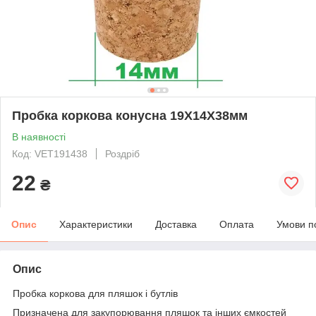
Пробка коркова конусна 19Х14Х38мм
В наявності
Код: VET191438
Роздріб
22
₴
Опис
Характеристики
Доставка
Оплата
Умови п
Опис
Пробка коркова для пляшок і бутлів
Призначена для закупорювання пляшок та інших ємкостей