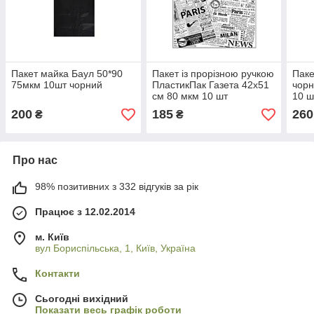
Пакет майка Баул 50*90
Пакет із прорізною ручкою
Паке
75мкм 10шт чорний
ПластикПак Газета 42х51
чорн
см 80 мкм 10 шт
10 ш
200
185
260
₴
₴
Про нас
98% позитивних з 332 відгуків за рік
Працює з 12.02.2014
м. Київ
вул Бориспільська, 1, Київ, Україна
Контакти
Сьогодні вихідний
Показати весь графік роботи