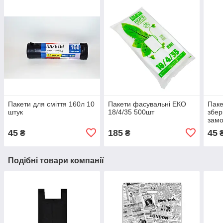
Пакети для сміття 160л 10
Пакети фасувальні ЕКО
Паке
штук
18/4/35 500шт
збер
замо
3 л, 
45
185
45
₴
₴
Подібні товари компанії