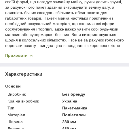
своїй формі, що нагадує звичайну майку, ручки досить зручні,
за рахунок чого пакет здатний витримувати велику вагу, а
наявність бічних складок - збільшить обсяг пакета для
габаритних товарів. Пакети майка настільки практичний і
необхідний пакувальний матеріал, що охопила всі сфери
обслуговування і торгівлі, адже важко уявити собі будь-який
магазин або супермаркет без них. Вони використовуються
щодня в колосальних кількостях, і все це за рахунок головного
переваги пакету - вигідна ціна в поєднанні з хорошою якістю.
Приховати
Характеристики
Основні
Виробник
Без бренду
Країна виробник
Україна
Тип
Пакет-майка
Матеріал
Поліетилен
Ширина
280 мм
Довжина
480 мм