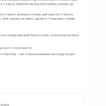
, а також збереже їжу від непотрібних запахів, що
те готувати домашні страви, цей судочок стане на
супи, гарніри чи навіть десерти. З ним ваші страви
чок служитиме вам багато років, не втрачаючи своїх
дь-якого стилю життя.
та пластику — він стане незамінним аксесуаром для
/судок