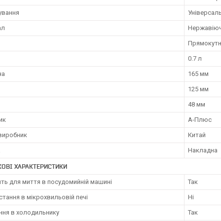
ування
Універсал
ал
Нержавіюч
Прямокут
0.7 л
на
165 мм
125 мм
48 мм
ик
А-Плюс
 виробник
Китай
а
Накладна
ОВІ ХАРАКТЕРИСТИКИ
ть для миття в посудомийній машині
Так
тання в мікрохвильовій печі
Ні
ння в холодильнику
Так