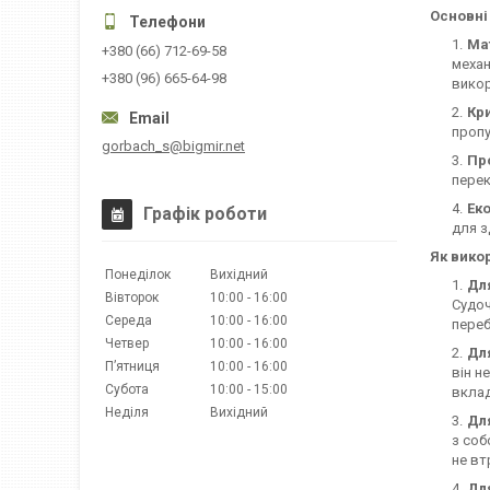
Основні
Ма
+380 (66) 712-69-58
механ
+380 (96) 665-64-98
викор
Кр
пропу
gorbach_s@bigmir.net
Про
перек
Еко
Графік роботи
для з
Як вико
Понеділок
Вихідний
Для
Вівторок
10:00
16:00
Судоч
Середа
10:00
16:00
переб
Четвер
10:00
16:00
Дл
Пʼятниця
10:00
16:00
він н
Субота
10:00
15:00
вклад
Неділя
Вихідний
Для
з соб
не вт
Дл