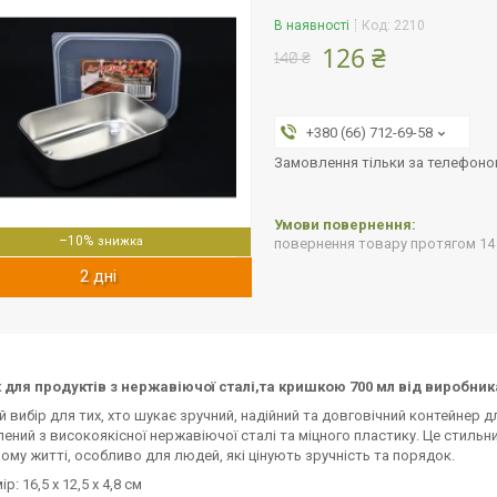
В наявності
Код:
2210
126 ₴
140 ₴
+380 (66) 712-69-58
Замовлення тільки за телефон
–10%
повернення товару протягом 14
2 дні
 для продуктів з нержавіючої сталі,та кришкою 700 мл від виробник
й вибір для тих, хто шукає зручний, надійний та довговічний контейнер д
ений з високоякісної нержавіючої сталі та міцного пластику. Це стильн
ому житті, особливо для людей, які цінують зручність та порядок.
16,5 х 12,5 х 4,8 см