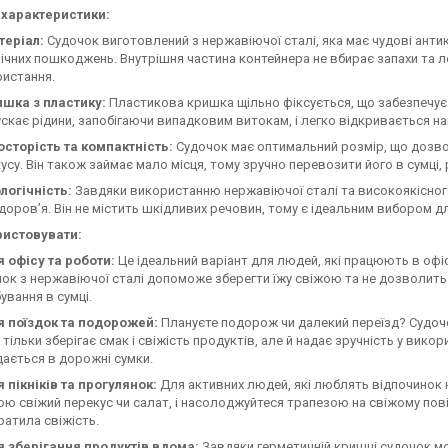
 характеристики:
теріал:
Судочок виготовлений з нержавіючої сталі, яка має чудові антик
ічних пошкоджень. Внутрішня частина контейнера не вбирає запахи та л
истання.
ишка з пластику:
Пластикова кришка щільно фіксується, що забезпечує 
скає рідини, запобігаючи випадковим витокам, і легко відкривається на
сторість та компактність:
Судочок має оптимальний розмір, що дозвол
усу. Він також займає мало місця, тому зручно перевозити його в сумці, 
логічність:
Завдяки використанню нержавіючої сталі та високоякісного
доров’я. Він не містить шкідливих речовин, тому є ідеальним вибором д
ристовувати:
 офісу та роботи:
Це ідеальний варіант для людей, які працюють в офіс
ок з нержавіючої сталі допоможе зберегти їжу свіжою та не дозволить ї
ування в сумці.
я поїздок та подорожей:
Плануєте подорож чи далекий переїзд? Судочок
е тільки зберігає смак і свіжість продуктів, але й надає зручність у вико
ається в дорожні сумки.
 пікніків та прогулянок:
Для активних людей, які люблять відпочинок н
ою свіжий перекус чи салат, і насолоджуйтеся трапезою на свіжому пові
ратила свіжість.
я зберігання продуктів вдома:
Завдяки герметичній кришці судочок м