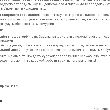
родуктів в холодильнику. Він допоможе вам підтримувати порядок у кухні
ь з’являтися в холодильнику.
я здорового харчування:
Якщо ви піклуєтеся про своє здоров’я і люби
огу при транспортуванні різноманітних здорових страв, таких як салати, 
и будуть збережені на вищому рівні.
и:
ність та довговічність:
Завдяки використанню нержавіючої сталі судо
ивостей.
кість у догляді:
Легко миється як вручну, так і в посудомийній машині.
ильний дизайн:
Сучасний та елегантний вигляд судочка підходить до бу
стіть можливість придбати судочок для продуктів з нержавіючої сталі 
оденного життя, подорожей, роботи та активного відпочинку!
еристики
НІ
Контейнер