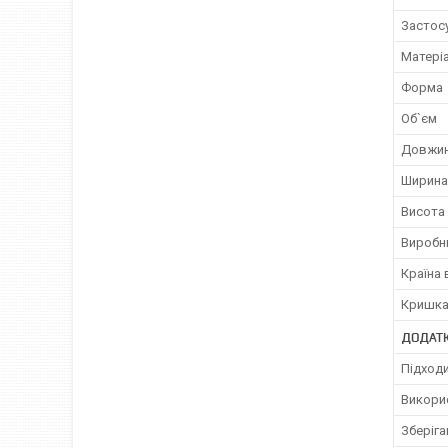
Застос
Матері
Форма
Об`єм
Довжи
Ширина
Висота
Виробн
Країна
Кришк
ДОДАТК
Підходи
Викорис
Зберіга