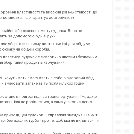
орозійні властивості та високий рівень стійкості до
егко миється, що гарантує довговічність
надійне збереження вмісту судочка. Вона не
віть за допомогою однієї руки.
яє зберігати в ньому достатньо їжі для обіду чи
рюкзаку чи обідній коробці.
 пластику, судочок є екологічно чистим і безпечним
ля зберігання продуктів харчування.
і і хочуть мати змогу взяти з собою здоровий обід.
й змінювати запах навіть після кількох годин
 стане в пригоді під час транспортування їжі, адже
ристанні. Їжа не розіллється, а сама упаковка легко
а природі, цей судочок — справжня знахідка. Візьміть
трі без жодних турбот про те, щоб їжа не вилилася чи
ожна використовувати для зберігання готових страв