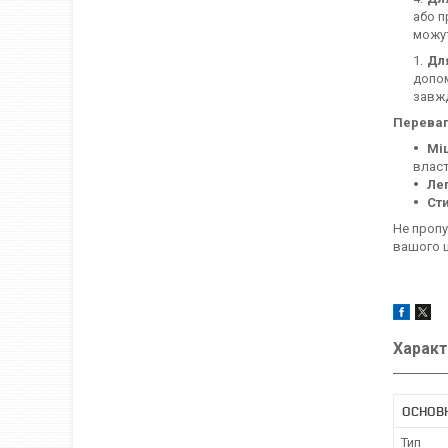
або п
можут
Дл
допом
завжд
Переваг
Міц
власт
Лег
Ст
Не пропу
вашого щ
Характ
ОСНОВ
Тип