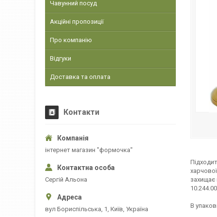
Чавунний посуд
Акційні пропозиції
Про компанію
Відгуки
Доставка та оплата
Контакти
інтернет магазин "формочка"
Підходит
харчової
Сергій Альона
захищає 
10.244.00
В упаков
вул Бориспільська, 1, Київ, Україна