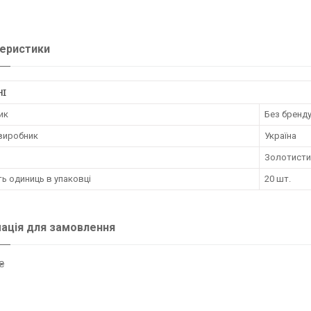
еристики
НІ
ик
Без бренд
 виробник
Україна
Золотисти
ть одиниць в упаковці
20 шт.
ація для замовлення
₴