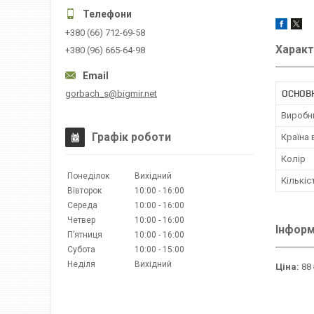
+380 (66) 712-69-58
Характ
+380 (96) 665-64-98
ОСНОВ
gorbach_s@bigmir.net
Виробн
Графік роботи
Країна
Колір
Понеділок
Вихідний
Кількіс
Вівторок
10:00
16:00
Середа
10:00
16:00
Четвер
10:00
16:00
Інформ
Пʼятниця
10:00
16:00
Субота
10:00
15:00
Неділя
Вихідний
Ціна:
88 