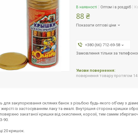
В наявності
Оптом і в роздріб
К
88 ₴
Показати оптові ціни
+380 (66) 712-69-58
Замовлення тільки за телефон
повернення товару протягом 14
ь для закупорювання скляних банок з різьбою будь-якого об'єму з діаме
 жерсті із застосуванням лаку та емалі. Внутрішня сторона кришки обро
поверхню закатаної кришки від окислення, корозії, тим самим зберігаюч
3-90.
ці 20 кришок.