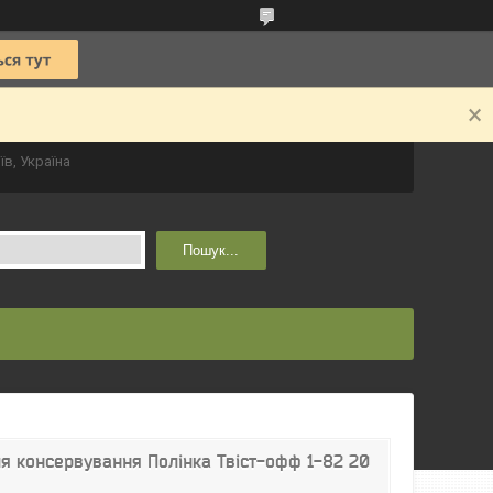
їв, Україна
Пошук...
ля консервування Полінка Твіст-офф 1-82 20