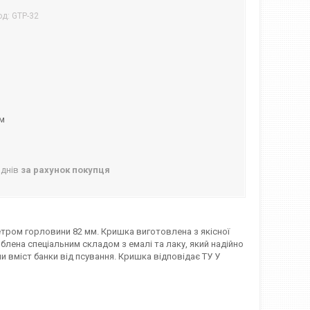
од:
GTP-32
ом
 днів
за рахунок покупця
тром горловини 82 мм. Кришка виготовлена ​​з якісної
блена спеціальним складом з емалі та лаку, який надійно
и вміст банки від псування. Кришка відповідає ТУ У