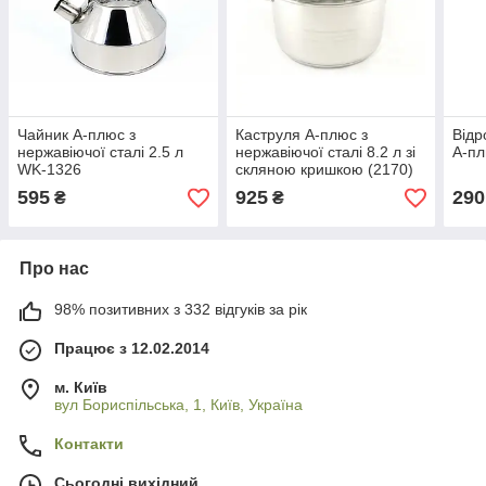
Чайник А-плюс з
Каструля А-плюс з
Відр
нержавіючої сталі 2.5 л
нержавіючої сталі 8.2 л зі
А-пл
WK-1326
скляною кришкою (2170)
595
925
290
₴
₴
Про нас
98% позитивних з 332 відгуків за рік
Працює з 12.02.2014
м. Київ
вул Бориспільська, 1, Київ, Україна
Контакти
Сьогодні вихідний