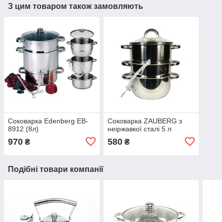
З цим товаром також замовляють
Соковарка Edenberg EB-
Соковарка ZAUBERG з
8912 (8л)
неіржавкої сталі 5 л
970
580
₴
₴
Подібні товари компанії