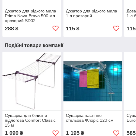
Дозатор для рідкого мила
Дозатор для рідкого мила
Доза
Prima Nova Bravo 500 мл
1 л прозорий
1 л 
прозорий SD02
288
115
115
₴
₴
Подібні товари компанії
Сушарка для білизни
Сушарка настінно-
Суша
підлогова Comfort Classic
стельова Флоріс 120 см
Euro
15 м
1 090
1 195
585
₴
₴