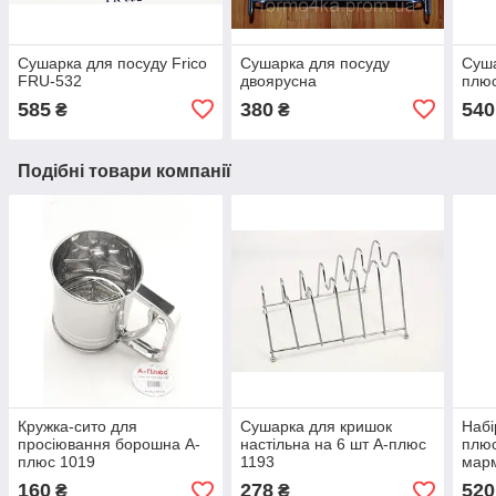
Сушарка для посуду Frico
Сушарка для посуду
Суша
FRU-532
двоярусна
плю
585
380
540
₴
₴
Подібні товари компанії
Кружка-сито для
Сушарка для кришок
Набі
просіювання борошна А-
настільна на 6 шт А-плюс
плюс
плюс 1019
1193
марм
1119
160
278
520
₴
₴