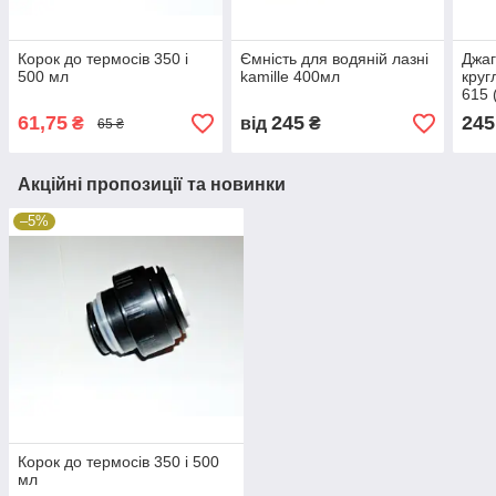
Корок до термосів 350 і
Ємність для водяній лазні
Джаг
500 мл
kamille 400мл
круг
615 
61,75
245
245
₴
від
₴
65 ₴
Акційні пропозиції та новинки
–5%
Корок до термосів 350 і 500
мл