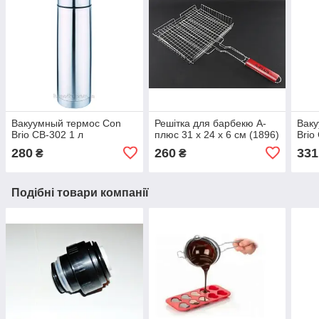
Вакуумный термос Con
Решітка для барбекю А-
Вак
Brio CB-302 1 л
плюс 31 х 24 х 6 см (1896)
Brio
280
260
331
₴
₴
Подібні товари компанії