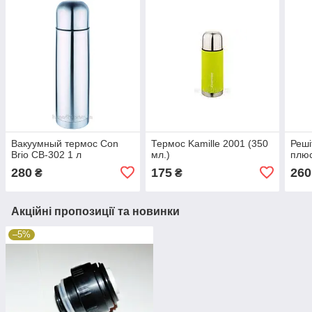
Вакуумный термос Con
Термос Kamille 2001 (350
Реші
Brio CB-302 1 л
мл.)
плюс
280
175
260
₴
₴
Акційні пропозиції та новинки
–5%