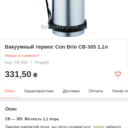
Вакуумный термос Con Brio CB-305 1,1л
Немає в наявності
Код: CB-305
Роздріб
331,50
₴
Опис
Характеристики
Доставка
Оплата
Умови п
Опис
СВ — 305 Місткість 1,1 літра
Завдяки компактній ручці, що легко складається,
термос
набагато