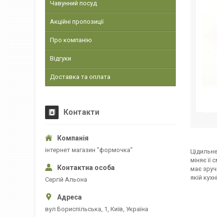
Чавунний посуд
Акційні пропозиції
Про компанію
Відгуки
Доставка та оплата
Контакти
інтернет магазин "формочка"
Цідильне
міняє її
має зруч
якій кухн
Сергій Альона
вул Бориспільська, 1, Київ, Україна
Діам