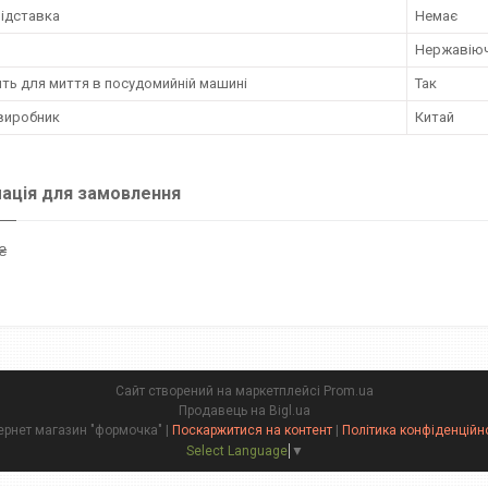
підставка
Немає
Нержавіюч
ть для миття в посудомийній машині
Так
 виробник
Китай
ація для замовлення
₴
Сайт створений на маркетплейсі
Prom.ua
Продавець на Bigl.ua
інтернет магазин "формочка" |
Поскаржитися на контент
|
Політика конфіденційн
Select Language
▼