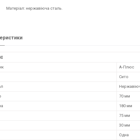
іал: нержавіюча сталь.
еристики
НІ
ик
А-Плюс
Сито
ал
Нержавіюч
р
70 мм
на
180 мм
75 мм
30 мм
Одна