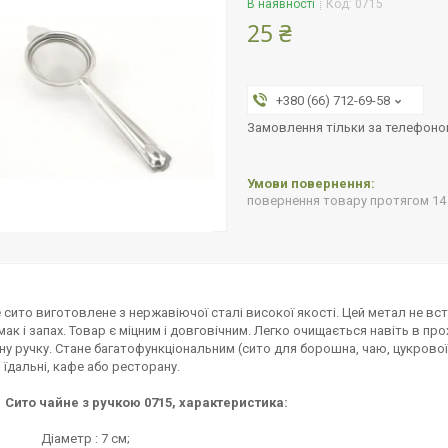
В наявності
Код:
0715
25 ₴
+380 (66) 712-69-58
Замовлення тільки за телефон
повернення товару протягом 14
 сито виготовлене з нержавіючої сталі високої якості. Цей метал не всту
 смак і запах. Товар є міцним і довговічним. Легко очищається навіть в п
ну ручку. Стане багатофункціональним (сито для борошна, чаю, цукрової п
і їдальні, кафе або ресторану.
Сито чайне з ручкою 0715, характеристика:
етр : 7 см;