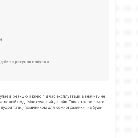
ом
 днів
за рахунок покупця
пає в реакцію з їжею під час експлуатації, а значить не
рохолодній воді. Має сучасний дизайн. Таке столове сито
удри та ін.) помічником для кожної хазяйки і на будь-