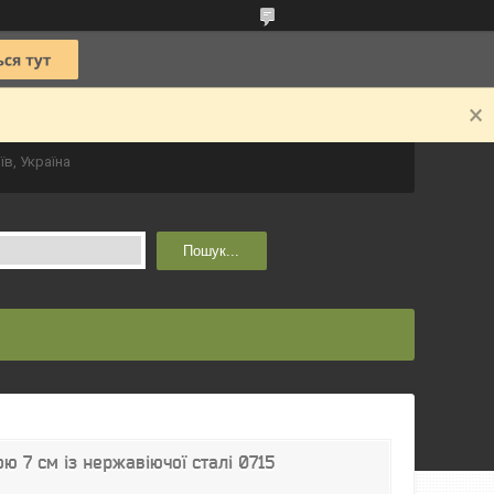
їв, Україна
Пошук...
ю 7 см із нержавіючої сталі 0715