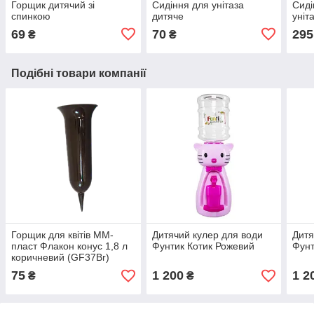
Горщик дитячий зі
Сидіння для унітаза
Сиді
спинкою
дитяче
уніт
69
70
295
₴
₴
Подібні товари компанії
Горщик для квітів ММ-
Дитячий кулер для води
Дитя
пласт Флакон конус 1,8 л
Фунтик Котик Рожевий
Фунт
коричневий (GF37Вr)
75
1 200
1 2
₴
₴