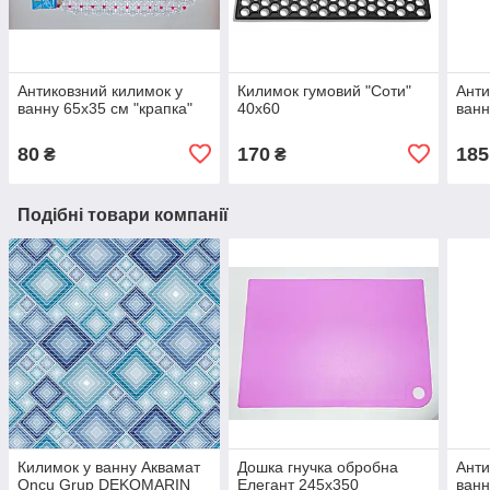
Антиковзний килимок у
Килимок гумовий "Соти"
Анти
ванну 65х35 см "крапка"
40х60
ванн
80
170
185
₴
₴
Подібні товари компанії
Килимок у ванну Аквамат
Дошка гнучка обробна
Анти
Oncu Grup DEKOMARIN
Елегант 245х350
ванн