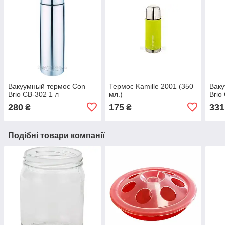
Вакуумный термос Con
Термос Kamille 2001 (350
Вак
Brio CB-302 1 л
мл.)
Brio
280
175
331
₴
₴
Подібні товари компанії