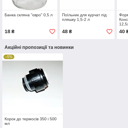
Банка скляна "євро" 0,5 л
Поїльник для курчат під
Форм
пляшку 1,5-2 л
Конс
12,5
18
48
40
₴
₴
Акційні пропозиції та новинки
–5%
Корок до термосів 350 і 500
мл