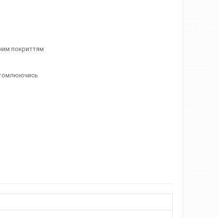
ьним покриттям
 втомлюючись