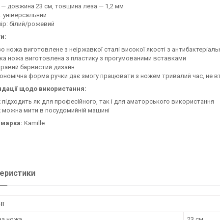
 — довжина 23 см, товщина леза — 1,2 мм
: універсальний
ір: білий/рожевий
и:
о ножа виготовлене з неіржавкої сталі високої якості з антибактеріал
ка ножа виготовлена з пластику з прогумованими вставками
равий барвистий дизайн
ономічна форма ручки дає змогу працювати з ножем тривалий час, не
дації щодо використання:
 підходить як для професійного, так і для аматорського використання
 можна мити в посудомийній машині
 марка:
Kamille
еристики
НІ
а ножа
23 см