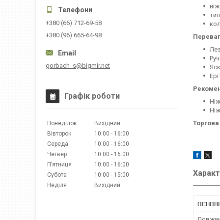
ніж
тип
+380 (66) 712-69-58
кол
+380 (96) 665-64-98
Переваг
Лез
Руч
gorbach_s@bigmir.net
Яск
Ерг
Рекомен
Графік роботи
Ніж
Ніж
Торгова
Понеділок
Вихідний
Вівторок
10:00
16:00
Середа
10:00
16:00
Четвер
10:00
16:00
Пʼятниця
10:00
16:00
Характ
Субота
10:00
15:00
Неділя
Вихідний
ОСНОВ
Довжин