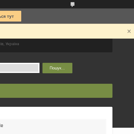
їв, Україна
Пошук...
le