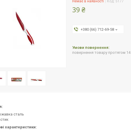
Немає в наявності
Код:
5177
39 ₴
+380 (66) 712-69-58
повернення товару протягом 14
л:
ржавка сталь
астик
ві характеристики: