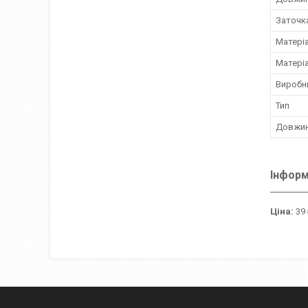
Заточк
Матері
Матері
Виробн
Тип
Довжин
Інформ
Ціна:
39 