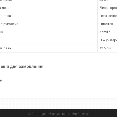
а леза
Двосторо
ал леза
Нержавіюч
ал рукоятки
Пластик
ик
Kamille
Ніж уніве
а леза
12.5 см
ація для замовлення
₴
Сайт створений на маркетплейсі
Prom.ua