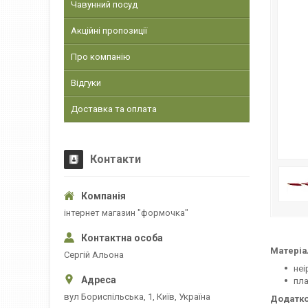
Чавунний посуд
Акційні пропозиції
Про компанію
Відгуки
Доставка та оплата
Контакти
інтернет магазин "формочка"
Матеріа
Сергій Альона
неі
пл
вул Бориспільська, 1, Київ, Україна
Додатко