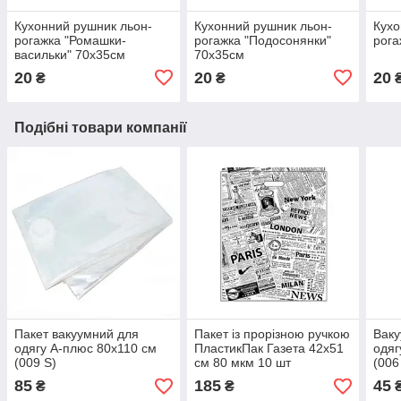
Кухонний рушник льон-
Кухонний рушник льон-
Кухо
рогажка "Ромашки-
рогажка "Подосонянки"
рога
васильки" 70х35см
70х35см
20
20
20
₴
₴
Подібні товари компанії
Пакет вакуумний для
Пакет із прорізною ручкою
Ваку
одягу А-плюс 80х110 см
ПластикПак Газета 42х51
одяг
(009 S)
см 80 мкм 10 шт
(006
85
185
45
₴
₴