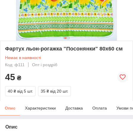
Фартух льон-рогажка "Посонянки" 80х60 см
Немає в наявності
Код: ф111
Опт і роздріб
45
₴
40 ₴
від 5 шт.
35 ₴
від 20 шт.
Опис
Характеристики
Доставка
Оплата
Умови п
Опис