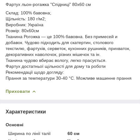
Фартух льон-рогажка "Спідниці" 80х60 см
Склад: 100% бавовна;
Щільність: 180 г/м2;
Виробник: Україна
Розмір: 80х60см
Тканина Рогожка — це 100% бавовна. Без примесей и
добавок. Чудово підходить для скатертин, столового
текстилю, фартухів, серветок, кухонних рушників, прихваток,
декоративних наволочок, різних мішечок та ін.
Тканина чудово вбирає вологу, легко прасується.
Фартух достатньої щільності для дому та роботи
Рекомендації щодо догляду:
Прання за температури 30-40 °C. Можливе машинне прання
Приховати
Характеристики
Основні
Ширина по лінії талії
60 см