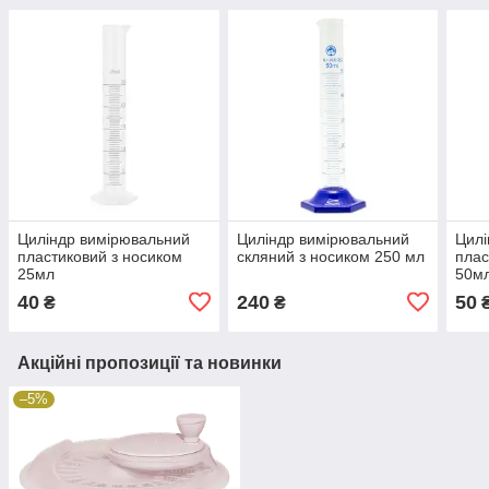
Циліндр вимірювальний
Циліндр вимірювальний
Цилі
пластиковий з носиком
скляний з носиком 250 мл
плас
25мл
50м
40
240
50
₴
₴
Акційні пропозиції та новинки
–5%