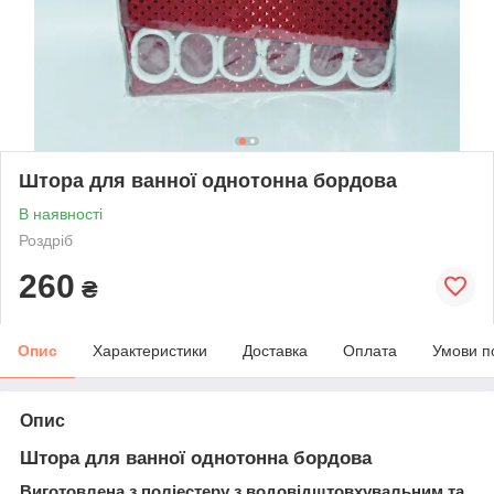
Штора для ванної однотонна бордова
В наявності
Роздріб
260
₴
Опис
Характеристики
Доставка
Оплата
Умови п
Опис
Штора для ванної однотонна бордова
Виготовлена з поліестеру з водовідштовхувальним та