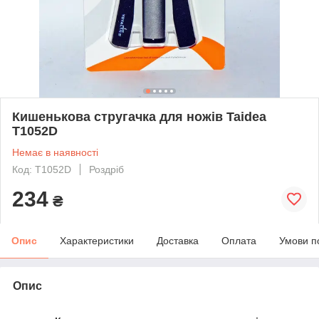
Кишенькова стругачка для ножів Taidea
T1052D
Немає в наявності
Код: T1052D
Роздріб
234
₴
Опис
Характеристики
Доставка
Оплата
Умови п
Опис