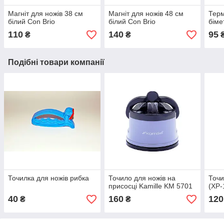
Магніт для ножів 38 см
Магніт для ножів 48 см
Терм
білий Con Brio
білий Con Brio
біме
110
140
95
₴
₴
Подібні товари компанії
Точилка для ножів рибка
Точило для ножів на
Точи
присосці Kamille KM 5701
(XP-
40
160
120
₴
₴