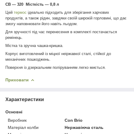
СВ — 320 Місткість — 0,8 л
Цей
термос
ідеально підходить для зберігання харчових
продуктів, а також рідин, завдяки своїй широкій горловині, що дає
змогу наповнювати його навіть льодом.
Для зручності під час перенесення в комплекті постачається
ремінець.
Містка та зручна чашка-кришка.
Корпус виготовлений із міцної неіржавкої сталі, стійкої до
механічних пошкоджень.
Поверхня із дзеркальним поліруванням легко миється.
Приховати
Характеристики
Основні
Виробник
Con Brio
Матеріал колби
Нержавіюча сталь