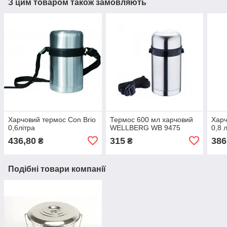
З цим товаром також замовляють
Харчовий термос Con Brio
Термос 600 мл харчовий
Харч
0,6літра
WELLBERG WB 9475
0,8 
436,80
315
386
₴
₴
Подібні товари компанії