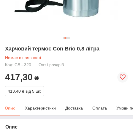
Харчовий термос Con Brio 0,8 літра
Немає в наявності
Код: СВ - 320
Опт і роздріб
417,30
₴
413,40 ₴
від 5 шт.
Опис
Характеристики
Доставка
Оплата
Умови п
Опис