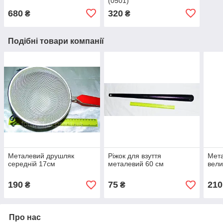
(0501)
680
320
₴
₴
Подібні товари компанії
Металевий друшляк
Ріжок для взуття
Мет
середній 17см
металевий 60 см
вели
190
75
210
₴
₴
Про нас