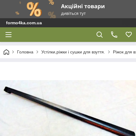
formo4ka.com.ua
Головна
Устілки,ріжки і сушки для взуття.
Ріжок для 