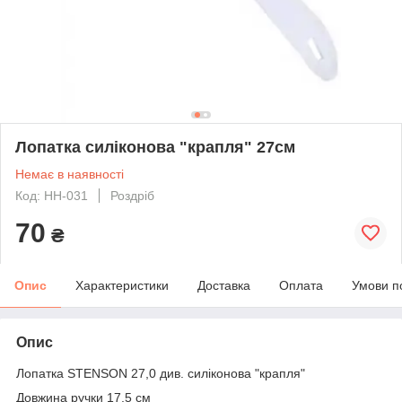
Лопатка силіконова "крапля" 27см
Немає в наявності
Код: HH-031
Роздріб
70
₴
Опис
Характеристики
Доставка
Оплата
Умови п
Опис
Лопатка STENSON 27,0 див. силіконова "крапля"
Довжина ручки 17,5 см