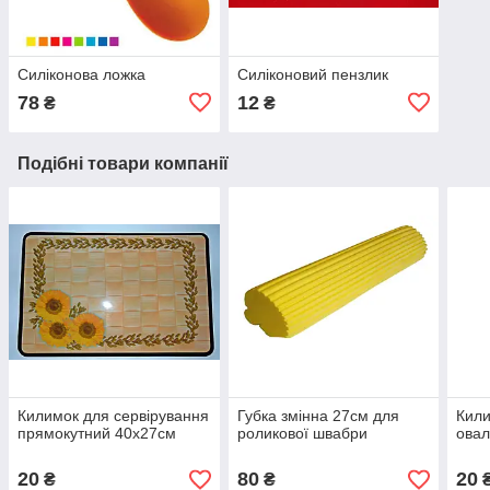
Силіконова ложка
Силіконовий пензлик
78
12
₴
₴
Подібні товари компанії
Килимок для сервірування
Губка змінна 27см для
Кили
прямокутний 40х27см
роликової швабри
овал
20
80
20
₴
₴