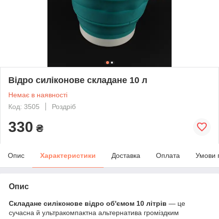
Відро силіконове складане 10 л
Немає в наявності
Код: 3505
Роздріб
330
₴
Опис
Характеристики
Доставка
Оплата
Умови 
Опис
Складане силіконове відро об'ємом 10 літрів
— це
сучасна й ультракомпактна альтернатива громіздким