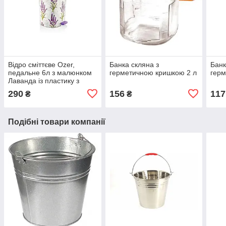
Відро сміттєве Ozer,
Банка скляна з
Банк
педальне 6л з малюнком
герметичною кришкою 2 л
герм
Лаванда із пластику з
кришкою та педаллю D-
290
156
117
₴
₴
011
Подібні товари компанії