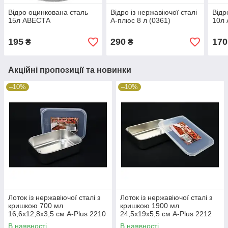
Відро оцинкована сталь
Відро із нержавіючої сталі
Відр
15л АВЕСТА
А-плюс 8 л (0361)
10л
195
290
170
₴
₴
Акційні пропозиції та новинки
–10%
–10%
Лоток із нержавіючої сталі з
Лоток із нержавіючої сталі з
кришкою 700 мл
кришкою 1900 мл
16,6х12,8х3,5 см A-Plus 2210
24,5х19х5,5 см A-Plus 2212
В наявності
В наявності