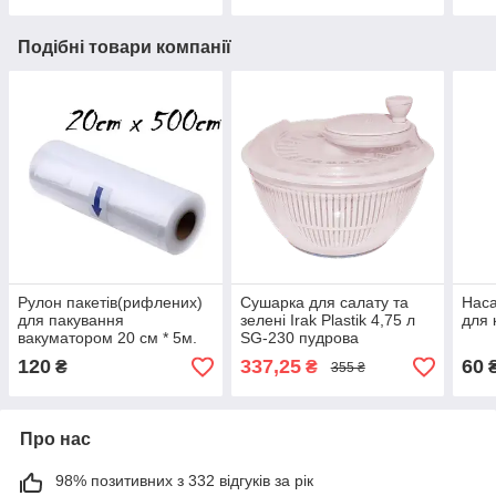
Подібні товари компанії
Рулон пакетів(рифлених)
Сушарка для салату та
Наса
для пакування
зелені Irak Plastik 4,75 л
для 
вакуматором 20 см * 5м.
SG-230 пудрова
120
337,25
60
₴
₴
355 ₴
Про нас
98% позитивних з 332 відгуків за рік