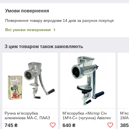
Умови повернення
Повернення товару впродовж 14 днів за рахунок покупця
Всі умови повернення
З цим товаром також замовляють
Ручна м'ясорубка
М'ясорубка «Мотор Січ
М'яс
алюмінієва МА-С, ПААЗ
1МЧ-С» (чугунна) Авіатех
1МА-
745
640
385
₴
₴