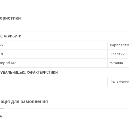
еристики
І АТРИБУТИ
ик
Харпласт
ал
Пластик
 виробник
Україна
ТУВАЛЬНИЦЬКІ ХАРАКТЕРИСТИКИ
Пельменн
ація для замовлення
₴