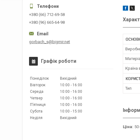
+380 (66) 712-69-58
Характ
+380 (96) 665-64-98
ОСНОВН
gorbach_s@bigmir.net
Виробн
Матері
Графік роботи
Країна
КОРИС
Понеділок
Вихідний
Вівторок
10:00
16:00
Тип
Середа
10:00
16:00
Четвер
10:00
16:00
Пʼятниця
10:00
16:00
Інформ
Субота
10:00
15:00
Неділя
Вихідний
Ціна:
50 