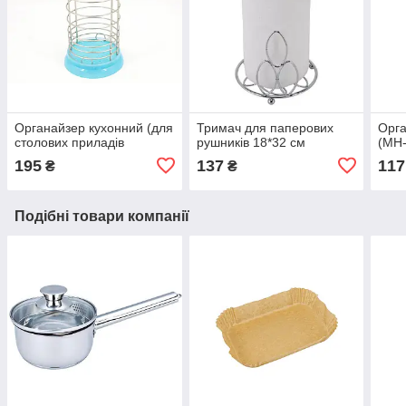
Органайзер кухонний (для
Тримач для паперових
Орга
столових приладів
рушників 18*32 см
(MH-
195
137
117
₴
₴
Подібні товари компанії