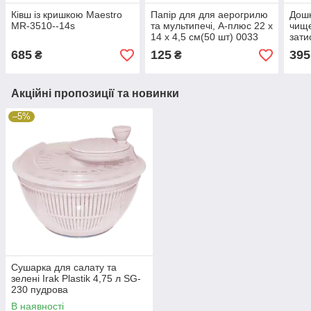
Ківш із кришкою Maestro
Папір для для аерогрилю
Дошк
MR-3510--14s
та мультипечі, А-плюс 22 х
чище
14 х 4,5 см(50 шт) 0033
зати
см W
685
125
395
₴
₴
Акційні пропозиції та новинки
–5%
Сушарка для салату та
зелені Irak Plastik 4,75 л SG-
230 пудрова
В наявності