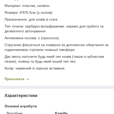
Матеріал: пластик, силікон.
Розміри: 6*6*6.5см (у основі)
Призначення: для ножів зі сталі.
Тип точила: карбідно-вольфрамове. окремо для грубого та
делікатного заточування
Антиковзна основа: є (присосок).
Стругачка фіксується на поверхні за допомогою обертання за
годинниковою стрілкою ножньої півсфери
Дає змогу наточити будь-який тип ножів (також із зубчастим
лезом), ножиці та будь-який інший тип лез.
Колір: червоний із чорною вставкою
Приховати
Характеристики
Основні атрибути
Виробник
Kamille