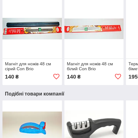
Магніт для ножів 48 см
Магніт для ножів 48 см
Терм
сірий Con Brio
білий Con Brio
біме
140
140
195
₴
₴
Подібні товари компанії