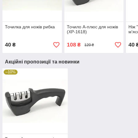
Точилка для ножів рибка
Точило А-плюс для ножів
Ніж 
(XP-1618)
м'яс
40
108
40
₴
₴
120 ₴
Акційні пропозиції та новинки
–10%